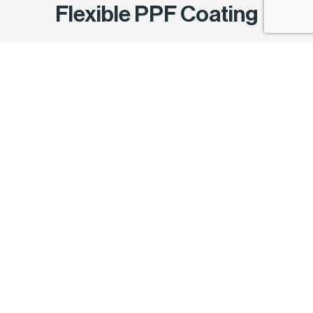
Flexible PPF Coating
El recubrimiento flexible Profilm PPF
optimiza el rendimiento del Paint Protection
Film. Es una capa ultradensa y flexible de
adhesión química que se convierte en una
superficie resistente, protegiendo el film de los
factores a los que un vehículo se enfrenta a
diario.
Mantén tu PPF en óptimas condiciones
por más tiempo:
Protege la capa superior del PPF.
Mejora la hidrofobicidad natural y el brillo